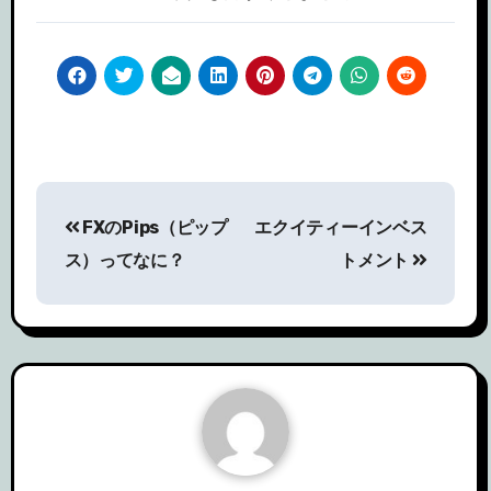
投
FXのPips（ピップ
エクイティーインベス
稿
ス）ってなに？
トメント
ナ
ビ
ゲ
ー
シ