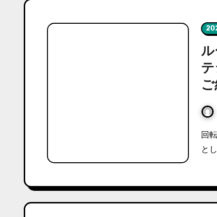
20
ル
テ
ご
回転台を高速で回るボールがゆっくりとスピードを落
とし