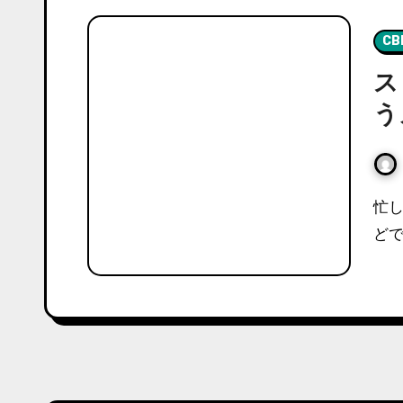
CB
ス
う
忙しい現代社会。長時間に及ぶ過度なサービス残業な
どで