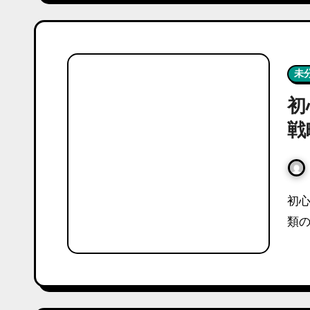
未
初
戦
初心者がつい投資して失敗しないよう、以下では5種
類の