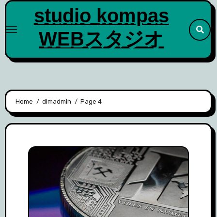
Skip
studio kompas
to
WEBスタジオ
content
Home
dimadmin
Page 4