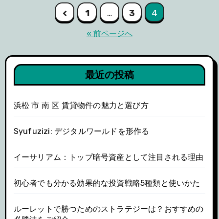
投
1
…
3
4
稿
« 前ページへ
の
ペ
最近の投稿
ー
浜松 市 南 区 賃貸物件の魅力と選び方
ジ
送
Syufuzizi: デジタルワールドを形作る
り
イーサリアム：トップ暗号資産として注目される理由
初心者でも分かる効果的な投資戦略5種類と使いかた
ルーレットで勝つためのストラテジーは？おすすめの